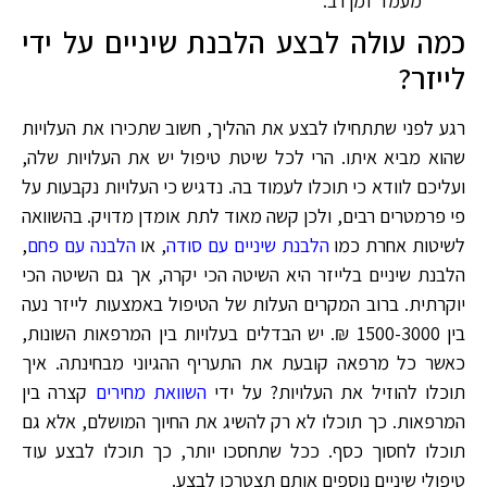
מעמד זמן רב.
כמה עולה לבצע הלבנת שיניים על ידי
לייזר?
רגע לפני שתתחילו לבצע את ההליך, חשוב שתכירו את העלויות
שהוא מביא איתו. הרי לכל שיטת טיפול יש את העלויות שלה,
ועליכם לוודא כי תוכלו לעמוד בה. נדגיש כי העלויות נקבעות על
פי פרמטרים רבים, ולכן קשה מאוד לתת אומדן מדויק. בהשוואה
לשיטות אחרת כמו
הלבנת שיניים עם סודה
, או
הלבנה עם פחם
,
הלבנת שיניים בלייזר היא השיטה הכי יקרה, אך גם השיטה הכי
יוקרתית. ברוב המקרים העלות של הטיפול באמצעות לייזר נעה
בין 1500-3000 ₪. יש הבדלים בעלויות בין המרפאות השונות,
כאשר כל מרפאה קובעת את התעריף ההגיוני מבחינתה. איך
תוכלו להוזיל את העלויות? על ידי
השוואת מחירים
קצרה בין
המרפאות. כך תוכלו לא רק להשיג את החיוך המושלם, אלא גם
תוכלו לחסוך כסף. ככל שתחסכו יותר, כך תוכלו לבצע עוד
טיפולי שיניים נוספים אותם תצטרכו לבצע.