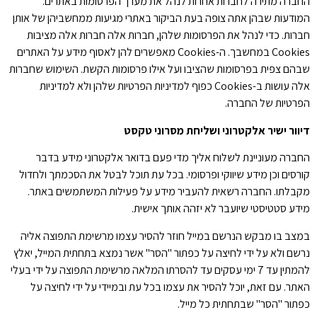
החברה מתירה לחברות אחרות לנהל את מערך הפרסומות באתרים.
המודעות שבהן אתה צופה בעת הביקור באתרי מגיעות ממחשביהן של אותן
חברות. כדי לנהל את הפרסומות שלהן, חברות אלה חברות אלה מציבות
Cookies במחשבך. ה-Cookies מאפשרים להן לאסוף מידע על האתרים
שבהם צפית בפרסומות שהציבו ועל אילו פרסומות הקשת. השימוש שחברות
אלה עושות ב-Cookies כפוף למדיניות הפרטיות שלהן ולא למדיניות
הפרטיות של החברה.
דיוור ישיר אלקטרוני ושליחת מסרוני טקסט
החברה מעוניינת לשלוח אליך מדי פעם בדואר אלקטרוני מידע בדבר
קורסים וכן מידע שיווקי ופרסומי. בכל עת תוכל לבטל את הסכמתך ולחדול
מקבלתו. החברה רשאית להעביר מידע על פעילות המשתמשים באתר.
מידע סטטיסטי שיועבר לא יזהה אותך אישית.
במצב בו מבקש הנרשם במייל חוזר להסיר עצמו מרשימת התפוצה אליה
נרשם ולא על ידי לחיצה על כפתור "הסר" אשר נמצא בתחתית המייל, יאלץ
להמתין עד 7 ימי עסקים עד להסרתו המלאה מרשימת התפוצה על ידי בעלי
האתר. עם זאת, יוכל להסיר את עצמו בכל עת ובמיידי על ידי לחיצה על
כפתור "הסר" שבתחתית כל מייל.