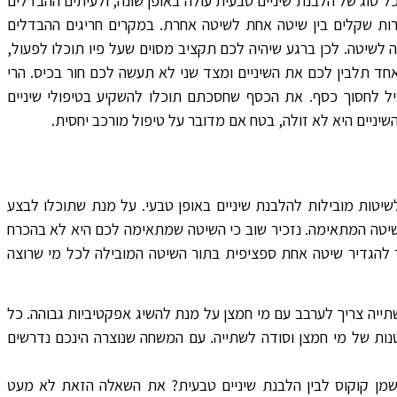
כל סוג של הלבנת שיניים טבעית עולה באופן שונה, ולעיתים ההבדלים
ות שקלים בין שיטה אחת לשיטה אחרת. במקרים חריגים ההבדלים
 לשיטה. לכן ברגע שיהיה לכם תקציב מסוים שעל פיו תוכלו לפעול,
חד תלבין לכם את השיניים ומצד שני לא תעשה לכם חור בכיס. הרי
ביל לחסוך כסף. את הכסף שחסכתם תוכלו להשקיע בטיפולי שיניים
יניים היא לא זולה, בטח אם מדובר על טיפול מורכב יחסית.
שיטות מובילות להלבנת שיניים באופן טבעי. על מנת שתוכלו לבצע
שיטה המתאימה. נזכיר שוב כי השיטה שמתאימה לכם היא לא בהכרח
 להגדיר שיטה אחת ספציפית בתור השיטה המובילה לכל מי שרוצה
תייה צריך לערבב עם מי חמצן על מנת להשיג אפקטיביות גבוהה. כל
ות של מי חמצן וסודה לשתייה. עם המשחה שנוצרה הינכם נדרשים
שמן קוקוס לבין הלבנת שיניים טבעית? את השאלה הזאת לא מעט